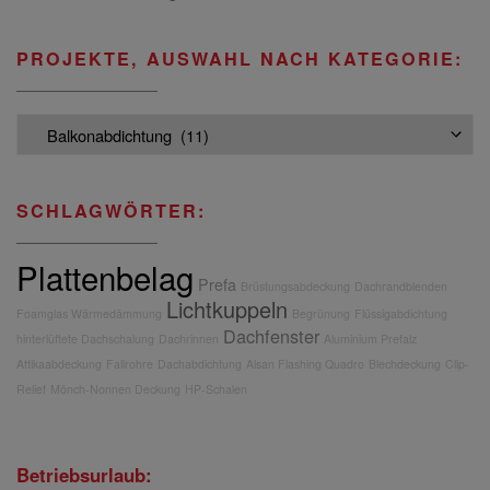
PROJEKTE, AUSWAHL NACH KATEGORIE:
Projekte, Auswahl nach Kategorie:
SCHLAGWÖRTER:
Plattenbelag
Prefa
Brüstungsabdeckung
Dachrandblenden
Lichtkuppeln
Foamglas Wärmedämmung
Begrünung
Flüssigabdichtung
Dachfenster
hinterlüftete Dachschalung
Dachrinnen
Aluminium Prefalz
Attikaabdeckung
Fallrohre
Dachabdichtung
Alsan Flashing Quadro
Blechdeckung
Clip-
Relief
Mönch-Nonnen Deckung
HP-Schalen
Betriebsurlaub: