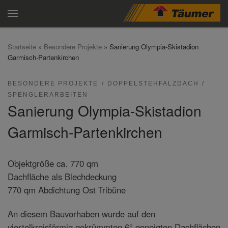
Zum Inhalt springen
Menü
Startseite
»
Besondere Projekte
»
Sanierung Olympia-Skistadion
Garmisch-Partenkirchen
BESONDERE PROJEKTE
DOPPELSTEHFALZDACH
SPENGLERARBEITEN
Sanierung Olympia-Skistadion
Garmisch-Partenkirchen
Objektgröße ca. 770 qm
Dachfläche als Blechdeckung
770 qm Abdichtung Ost Tribüne
An diesem Bauvorhaben wurde auf den
viertelkreisförmig gekrümmten 6° geneigten Dachflächen