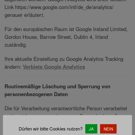
Link https://www.google.com/intl/de_de/analytics/
genauer erläutert.
Für den europäischen Raum ist Google Ireland Limited,
Gordon House, Barrow Street, Dublin 4, Irland
zuständig.
Ihre aktuelle Einstellung zu Google Analytics Tracking
ändern:
Verbiete Google Analytics
Routinemäßige Löschung und Sperrung von
personenbezogenen Daten
Die für Verarbeitung verantwortliche Person verarbeitet
und speichert personenbezogene Daten der betroffenen
Person nur für einen Zeitraum, der zur Erreichung des
Dürfen wir bitte Cookies nutzen?
JA
NEIN
Speicherungszwecks erforderlich oder dies durch