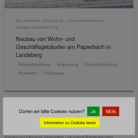
BESONDERE PROJEKTE
DACHBEGRÜNUNG
SPENGLERARBEITEN
Neubau von Wohn- und
Geschäftsgebäuden am Papierbach in
Landsberg
Attikaabdeckung
Begrünung
Dachabdichtung
Rollrasen
Tiefgarage
Dürfen wir bitte Cookies nutzen?
JA
NEIN
NEUESTE PROJEKTE:
Information zu Cookies lesen
Sanierung Olympia-Skistadion Garmisch-Partenkirchen