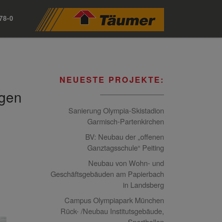
78-0
NEUESTE PROJEKTE:
ngen
Sanierung Olympia-Skistadion
Garmisch-Partenkirchen
BV: Neubau der „offenen
Ganztagsschule“ Peiting
Neubau von Wohn- und
Geschäftsgebäuden am Papierbach
in Landsberg
Campus Olympiapark München
Rück- /Neubau Institutsgebäude,
Sporthallen