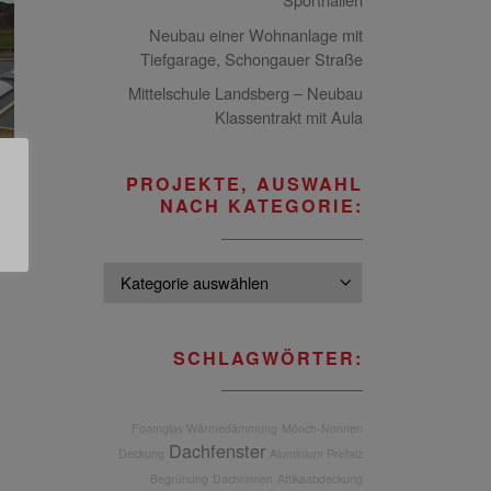
Neubau einer Wohnanlage mit
Tiefgarage, Schongauer Straße
Mittelschule Landsberg – Neubau
Klassentrakt mit Aula
PROJEKTE, AUSWAHL
NACH KATEGORIE:
Projekte, Ausw
SCHLAGWÖRTER:
Foamglas Wärmedämmung
Mönch-Nonnen
Dachfenster
Deckung
Aluminium Prefalz
Begrünung
Dachrinnen
Attikaabdeckung