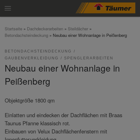
Zum Inhalt springen
Menü
Startseite
»
Dachdeckerarbeiten
»
Steildächer
»
Betondachsteindeckung
»
Neubau einer Wohnanlage in Peißenberg
BETONDACHSTEINDECKUNG
GAUBENVERKLEIDUNG
SPENGLERARBEITEN
Neubau einer Wohnanlage in
Peißenberg
Objektgröße 1800 qm
Einlatten und eindecken der Dachflächen mit Braas
Taunus Pfanne klassisch rot.
Einbauen von Velux Dachflächenfenstern mit
Innenfutterverkleidung.