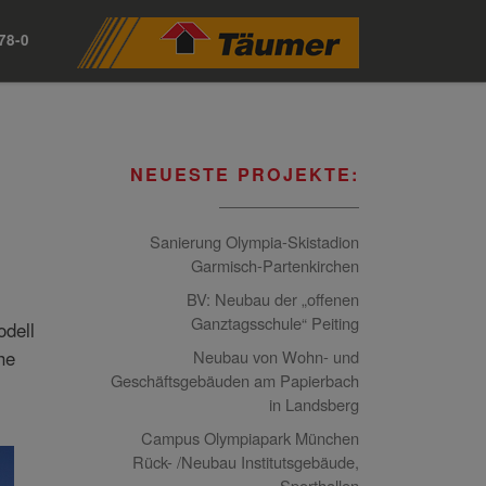
78-0
NEUESTE PROJEKTE:
Sanierung Olympia-Skistadion
Garmisch-Partenkirchen
BV: Neubau der „offenen
Ganztagsschule“ Peiting
dell
he
Neubau von Wohn- und
Geschäftsgebäuden am Papierbach
in Landsberg
Campus Olympiapark München
Rück- /Neubau Institutsgebäude,
Sporthallen