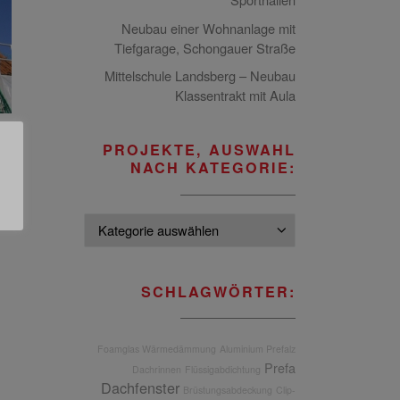
Neubau einer Wohnanlage mit
Tiefgarage, Schongauer Straße
Mittelschule Landsberg – Neubau
Klassentrakt mit Aula
PROJEKTE, AUSWAHL
NACH KATEGORIE:
Projekte, Ausw
SCHLAGWÖRTER:
Foamglas Wärmedämmung
Aluminium Prefalz
Prefa
Dachrinnen
Flüssigabdichtung
Dachfenster
Brüstungsabdeckung
Clip-