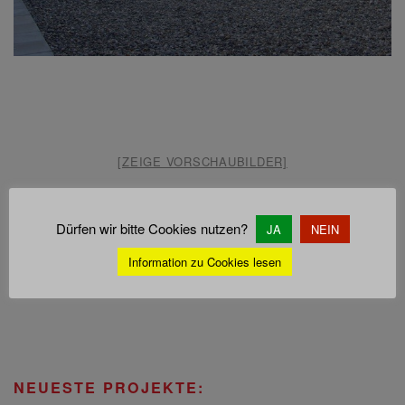
[ZEIGE VORSCHAUBILDER]
Dürfen wir bitte Cookies nutzen?
JA
NEIN
Information zu Cookies lesen
Lichtkuppeln
Plattenbelag
NEUESTE PROJEKTE: