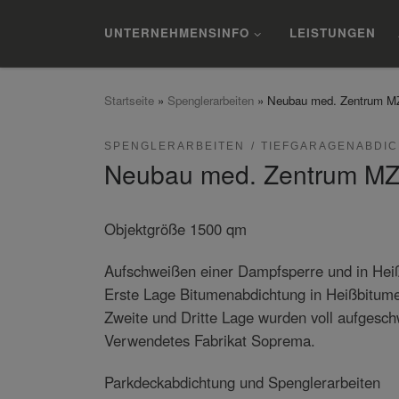
Zum Inhalt springen
UNTERNEHMENSINFO
LEISTUNGEN
Startseite
»
Spenglerarbeiten
»
Neubau med. Zentrum MZ
SPENGLERARBEITEN
TIEFGARAGENABDI
Neubau med. Zentrum MZT
Objektgröße 1500 qm
Aufschweißen einer Dampfsperre und in He
Erste Lage Bitumenabdichtung in Heißbitume
Zweite und Dritte Lage wurden voll aufgeschw
Verwendetes Fabrikat Soprema.
Parkdeckabdichtung und Spenglerarbeiten