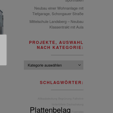
Neubau einer Wohnanlage mit
Tiefgarage, Schongauer Straße
Mittelschule Landsberg – Neubau
Klassentrakt mit Aula
PROJEKTE, AUSWAHL
NACH KATEGORIE:
Projekte, Ausw
SCHLAGWÖRTER:
Attikaabdeckung
Begrünung
Fallrohre
hinterlüftete Dachschalung
Plattenbelag
Foamglas