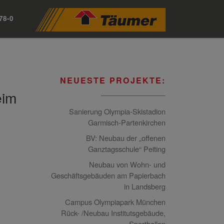
78-0
NEUESTE PROJEKTE:
eim
Sanierung Olympia-Skistadion
Garmisch-Partenkirchen
BV: Neubau der „offenen
Ganztagsschule“ Peiting
Neubau von Wohn- und
Geschäftsgebäuden am Papierbach
in Landsberg
Campus Olympiapark München
Rück- /Neubau Institutsgebäude,
Sporthallen