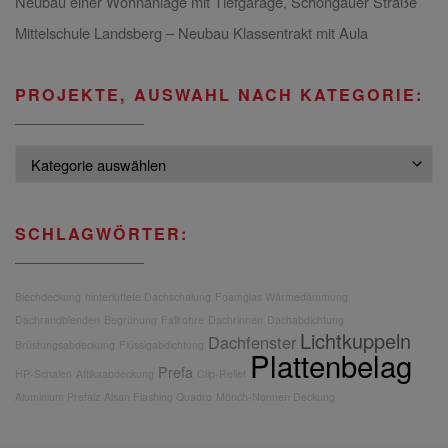
Neubau einer Wohnanlage mit Tiefgarage, Schongauer Straße
Mittelschule Landsberg – Neubau Klassentrakt mit Aula
PROJEKTE, AUSWAHL NACH KATEGORIE:
Projekte, Auswahl nach Kategorie:
SCHLAGWÖRTER:
Blechdeckung
hinterlüftete Dachschalung
Foamglas Wärmedämmung
Dachrandblenden
Begrünung
Fallrohre
Dachrinnen
Dachabdichtung
Lichtkuppeln
Dachfenster
Brüstungsabdeckung
Flüssigabdichtung
Plattenbelag
Prefa
HP-Schalen
Attikaabdeckung
Clip-Relief
Aluminium Prefalz
Alsan Flashing Quadro
Mönch-Nonnen Deckung